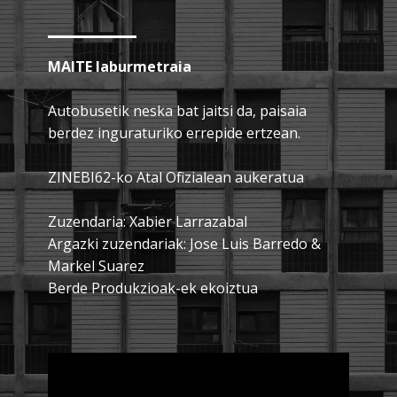
MAITE laburmetraia
Autobusetik neska bat jaitsi da, paisaia
berdez inguraturiko errepide ertzean.
ZINEBI62-ko Atal Ofizialean aukeratua
Zuzendaria: Xabier Larrazabal
Argazki zuzendariak: Jose Luis Barredo &
Markel Suarez
Berde Produkzioak-ek ekoiztua