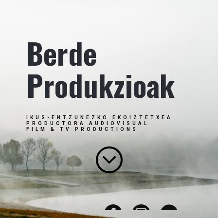
Berde
Produkzioak
IKUS-ENTZUNEZKO EKOIZTETXEA
PRODUCTORA AUDIOVISUAL
FILM & TV PRODUCTIONS