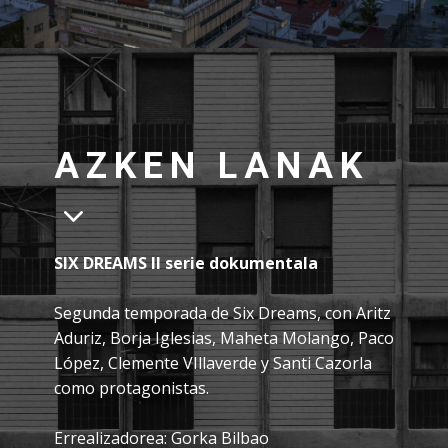
AZKEN LANAK
SIX DREAMS II serie dokumentala
Segunda temporada de Six Dreams, con Aritz
Aduriz, Borja Iglesias, Maheta Molango, Paco
López, Clemente VIllaverde y Santi Cazorla
como protagonistas.
Errealizadorea: Gorka Bilbao