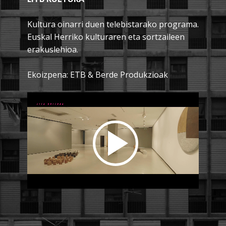
Kultura oinarri duen telebistarako programa.
Euskal Herriko kulturaren eta sortzaileen
erakuslehioa.
Ekoizpena: ETB & Berde Produkzioak