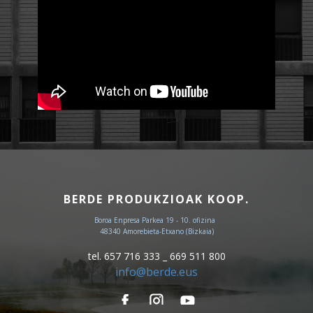
BERDE PRODUKZIOAK KOOP.
Boroa Enpresa Parkea 19 - 10. ofizina
48340 Amorebieta-Etxano (Bizkaia)
tel. 657 716 333 _ 669 511 800
info@berde.eus