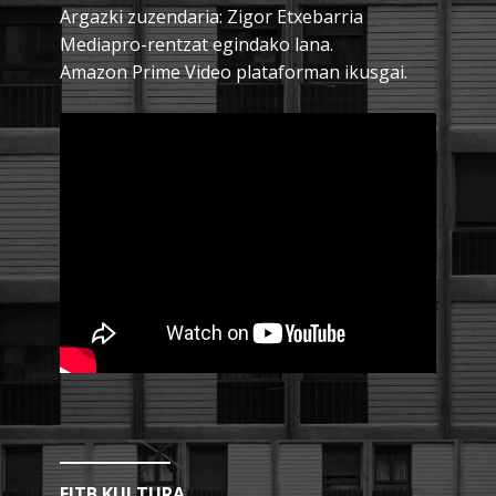
Argazki zuzendaria: Zigor Etxebarria
Mediapro-rentzat egindako lana.
Amazon Prime Video plataforman ikusgai.
EITB KULTURA